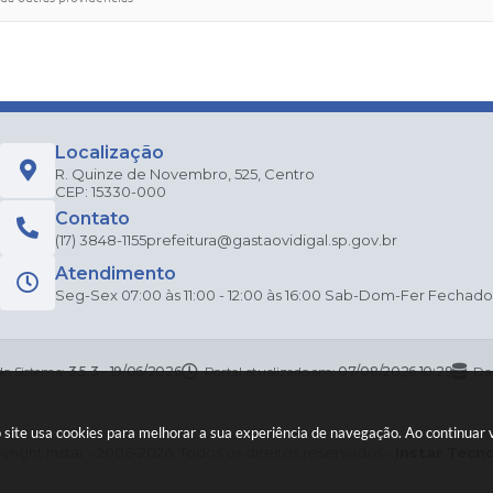
Localização
R. Quinze de Novembro, 525, Centro
CEP: 15330-000
Contato
(17) 3848-1155
prefeitura@gastaovidigal.sp.gov.br
Atendimento
Seg-Sex 07:00 às 11:00 - 12:00 às 16:00 Sab-Dom-Fer Fechado
do Sistema:
3.5.3 - 19/06/2026
Portal atualizado em:
07/08/2026 10:29
Da
so site usa cookies para melhorar a sua experiência de navegação. Ao continua
right Instar - 2006-2026. Todos os direitos reservados -
Instar Tecn