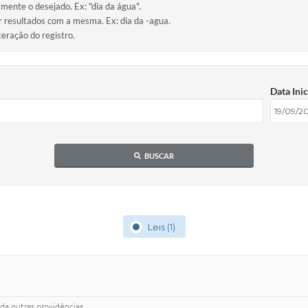
amente o desejado. Ex: "dia da água".
ir resultados com a mesma. Ex: dia da -agua.
teração do registro.
Data Inic
BUSCAR
Leis (1)
a outras providências