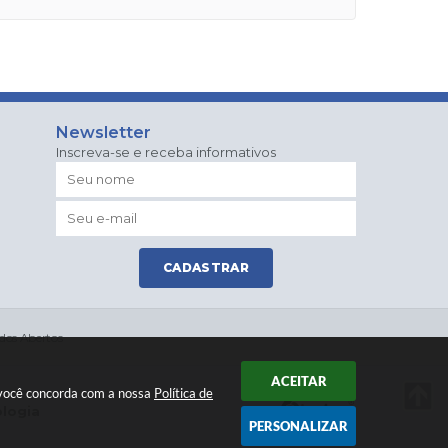
Newsletter
Inscreva-se e receba informativos
CADASTRAR
dos Abertos
ACEITAR
r você concorda com a nossa
Política de
ologia
PERSONALIZAR