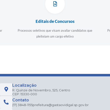
Editais de Concursos
ar
Processos seletivos que visam avaliar candidatos que
P
pleiteiam um cargo efetivo
Localização
R. Quinze de Novembro, 525, Centro
CEP: 15330-000
Contato
(17) 3848-1155
prefeitura@gastaovidigal.sp.gov.br