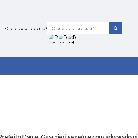
O que voce procura?
Prefeito Daniel Guarnieri se reúne com advogado vi