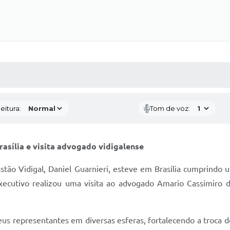
 MÍDIAS
RECEBA NOTÍCIAS
eitura:
Tom de voz:
asília e visita advogado vidigalense
astão Vidigal, Daniel Guarnieri, esteve em Brasília cumprindo 
xecutivo realizou uma visita ao advogado Amario Cassimiro d
eus representantes em diversas esferas, fortalecendo a troca 