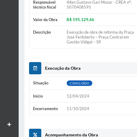
Responsável
Allan Gustavo Gari Mozar - CREA nº:
técnico fiscal
5070408595
Valor da Obra
R$ 595.129,46
Descrição
Execução de obra de reforma da Praça
José Ferlisberto – Praça Central em
Gastão Vidigal – SP.
Execução da Obra
Situação
CONCLUÍDO
Início
12/04/2024
Encerramento
11/10/2024
Aumentar textos
Acompanhamento da Obra