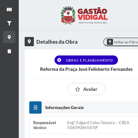
+
Ver mapa
−
Filtrar Obras
Detalhes da Obra
Detalhes da Obra
Voltar ao Filtr
Relatório de Obras
OBRAS E PLANEJAMENTO
Reforma da Praça José Felisberto Fernandes
Avaliar
Informações Gerais
Responsável
Engº Edgard Celso Teixeira – CREA
técnico
5060908658/SP