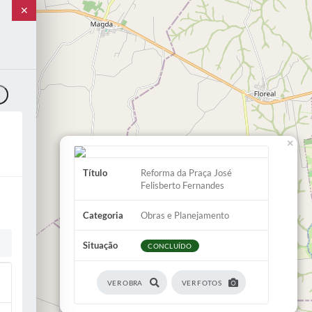
✕
o
×
Título
Reforma da Praça José
Felisberto Fernandes
Categoria
Obras e Planejamento
Situação
CONCLUÍDO
VER OBRA
VER FOTOS