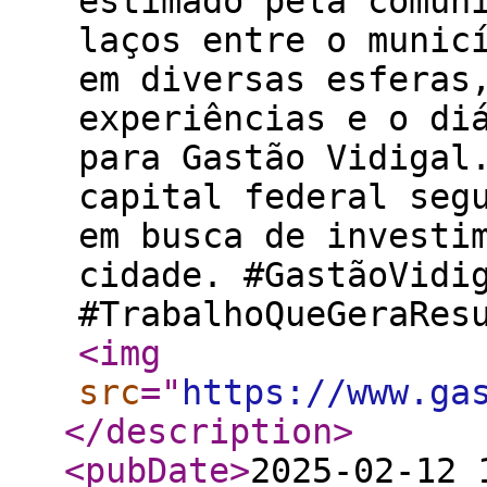
estimado pela comun
laços entre o munic
em diversas esferas
experiências e o di
para Gastão Vidigal
capital federal seg
em busca de investi
cidade. #GastãoVidi
#TrabalhoQueGeraRes
<img
src
="
https://www.ga
</description
>
<pubDate
>
2025-02-12 