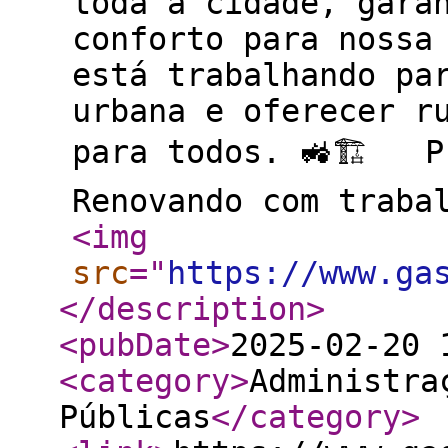
toda a cidade, gara
conforto para nossa
está trabalhando pa
urbana e oferecer r
para todos. 🚜🏗️ P
Renovando com traba
<img
src
="
https://www.ga
</description
>
<pubDate
>
2025-02-20 
<category
>
Administra
Públicas
</category
>