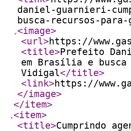
daniel-guarnieri-cum
busca-recursos-para-
<image
>
<url
>
https://www.ga
<title
>
Prefeito Dan
em Brasília e busca
Vidigal
</title
>
<link
>
https://www.g
</image
>
</item
>
<item
>
<title
>
Cumprindo age