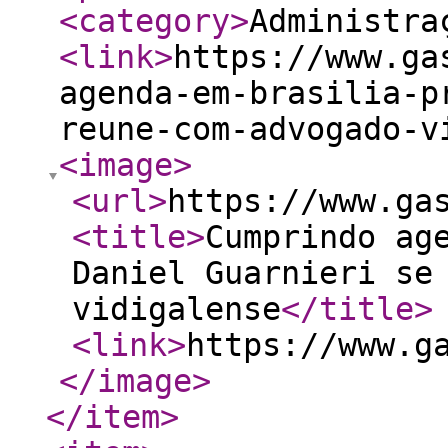
<category
>
Administra
<link
>
https://www.ga
agenda-em-brasilia-p
reune-com-advogado-v
<image
>
<url
>
https://www.ga
<title
>
Cumprindo ag
Daniel Guarnieri se
vidigalense
</title
>
<link
>
https://www.g
</image
>
</item
>