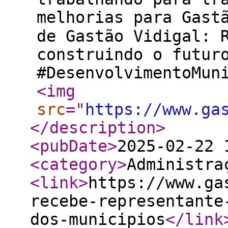
melhorias para Gast
de Gastão Vidigal: 
construindo o futur
#DesenvolvimentoM
<img
src
="
https://www.ga
</description
>
<pubDate
>
2025-02-22 
<category
>
Administra
<link
>
https://www.ga
recebe-representante
dos-municipios
</link