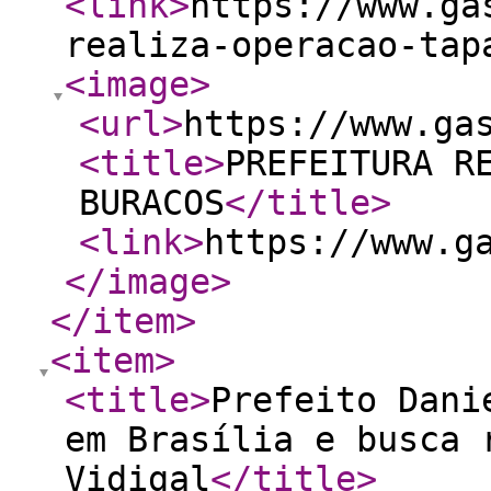
<link
>
https://www.ga
realiza-operacao-tap
<image
>
<url
>
https://www.ga
<title
>
PREFEITURA R
BURACOS
</title
>
<link
>
https://www.g
</image
>
</item
>
<item
>
<title
>
Prefeito Dani
em Brasília e busca 
Vidigal
</title
>