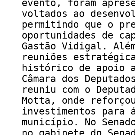
evento, foram apres
voltados ao desenvo
permitindo que o pr
oportunidades de ca
Gastão Vidigal. Alé
reuniões estratégic
histórico de apoio 
Câmara dos Deputado
reuniu com o Deputa
Motta, onde reforço
investimentos para 
município. No Senad
no gabinete do Sena