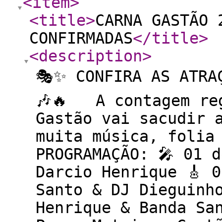
<item
>
<title
>
CARNA GASTÃO 
CONFIRMADAS
</title
>
<description
>
🎭✨ CONFIRA AS ATRA
🎶🔥 A contagem reg
Gastão vai sacudir 
muita música, folia
PROGRAMAÇÃO: 🎤 01 
Darcio Henrique 🎸 
Santo & DJ Dieguinh
Henrique & Banda Sa