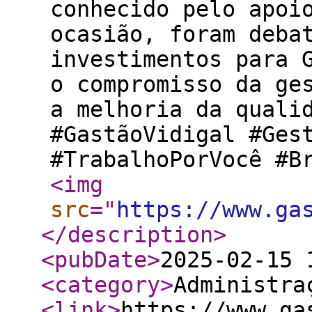
conhecido pelo apoi
ocasião, foram deba
investimentos para 
o compromisso da ge
a melhoria da quali
#GastãoVidigal #Ges
#TrabalhoPorVocê #B
<img
src
="
https://www.ga
</description
>
<pubDate
>
2025-02-15 
<category
>
Administra
<link
>
https://www.ga