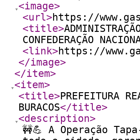
<image
>
<url
>
https://www.ga
<title
>
ADMINISTRAÇÃ
CONFEDERAÇÃO NACION
<link
>
https://www.g
</image
>
</item
>
<item
>
<title
>
PREFEITURA RE
BURACOS
</title
>
<description
>
🚧💪 A Operação Tapa