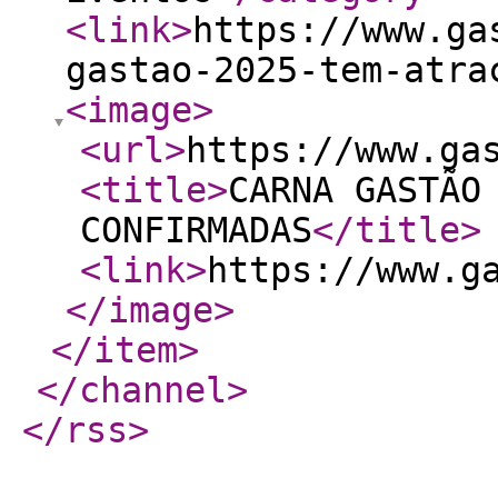
<link
>
https://www.ga
gastao-2025-tem-atra
<image
>
<url
>
https://www.ga
<title
>
CARNA GASTÃO
CONFIRMADAS
</title
>
<link
>
https://www.g
</image
>
</item
>
</channel
>
</rss
>