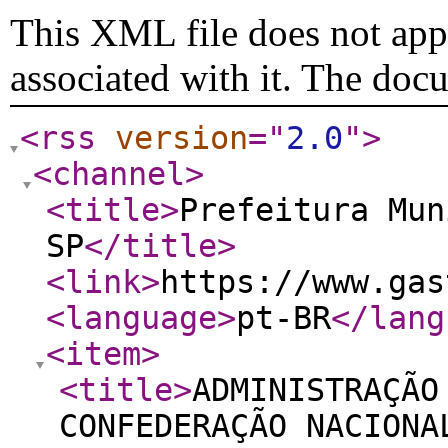
This XML file does not appe
associated with it. The doc
<rss
version
="
2.0
"
>
<channel
>
<title
>
Prefeitura Mun
SP
</title
>
<link
>
https://www.gas
<language
>
pt-BR
</lang
<item
>
<title
>
ADMINISTRAÇÃO
CONFEDERAÇÃO NACIONA