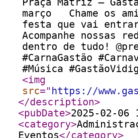
Praça Matriz – Gast
março Chame os ami
festa que vai entra
Acompanhe nossas re
dentro de tudo! @p
#CarnaGastão #Carna
#Música #GastãoVidi
<img
src
="
https://www.ga
</description
>
<pubDate
>
2025-02-06 
<category
>
Administra
Eventos
</category
>