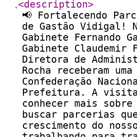
<description
>
📢 Fortalecendo Par
de Gastão Vidigal! 
Gabinete Fernando G
Gabinete Claudemir 
Diretora de Adminis
Rocha receberam uma
Confederação Nacion
Prefeitura. A visit
conhecer mais sobre
buscar parcerias qu
crescimento do noss
trabalhando para tr