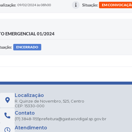
alização:
09/02/2024 às 08h00
Situação:
EM CONVOCAÇÃ
O EMERGENCIAL 01/2024
tuação:
ENCERRADO
Localização
R. Quinze de Novembro, 525, Centro
CEP: 15330-000
Contato
(17) 3848-1155
prefeitura@gastaovidigal.sp.gov.br
Atendimento