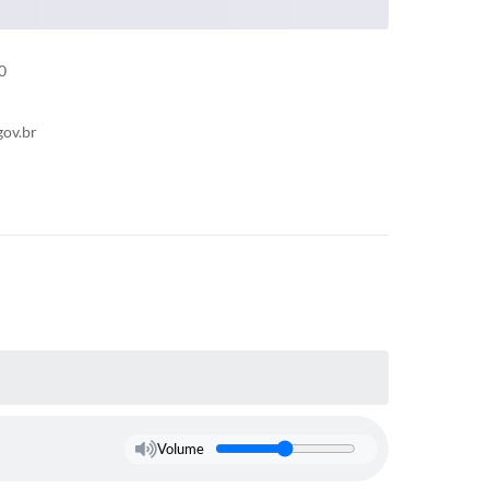
0
gov.br
Volume