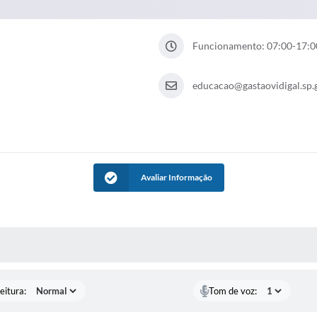
Funcionamento: 07:00-17:0
educacao@gastaovidigal.sp.
Avaliar Informação
 MÍDIAS
eitura:
Tom de voz: