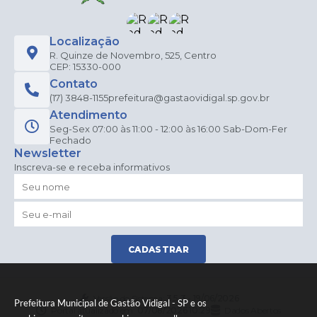
Localização
R. Quinze de Novembro, 525, Centro
CEP: 15330-000
Contato
(17) 3848-1155
prefeitura@gastaovidigal.sp.gov.br
Atendimento
Seg-Sex 07:00 às 11:00 - 12:00 às 16:00 Sab-Dom-Fer
Fechado
Newsletter
Inscreva-se e receba informativos
CADASTRAR
Versão do Sistema:
3.5.3 - 19/06/2026
Prefeitura Municipal de Gastão Vidigal - SP e os
Portal atualizado em:
07/08/2026 10:29
Dados Abertos