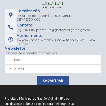
Localização
R. Quinze de Novembro, 525, Centro
CEP: 15330-000
Contato
(17) 3848-1155
prefeitura@gastaovidigal.sp.gov.br
Atendimento
Seg-Sex 07:00 às 11:00 - 12:00 às 16:00 Sab-Dom-Fer
Fechado
Newsletter
Inscreva-se e receba informativos
CADASTRAR
Versão do Sistema:
3.5.3 - 19/06/2026
Prefeitura Municipal de Gastão Vidigal - SP e os
Portal atualizado em:
07/08/2026 10:29
Dados Abertos
cookies: nosso site usa cookies para melhorar a sua