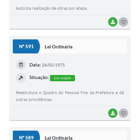
Autoriza realização de obras por etapa.
BAIXAR
G
O
S
Nº 591
Lei Ordinária
T
E
Data:
26/05/1975
I
Situação:
EM VIGOR
Reestrutura o Quadro do Pessoal Fixo da Prefeitura e dá
outras providências.
BAIXAR
G
O
S
Nº 589
Lei Ordinária