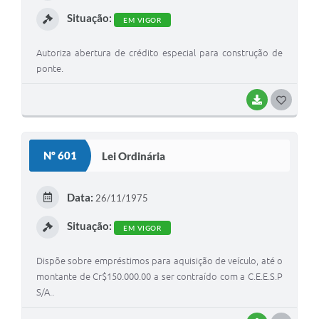
I
Situação:
EM VIGOR
Autoriza abertura de crédito especial para construção de
ponte.
BAIXAR
G
O
S
Nº 601
Lei Ordinária
T
E
Data:
26/11/1975
I
Situação:
EM VIGOR
Dispõe sobre empréstimos para aquisição de veículo, até o
montante de Cr$150.000.00 a ser contraído com a C.E.E.S.P
S/A..