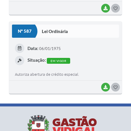
BAIXAR
G
O
S
Nº 587
Lei Ordinária
T
E
Data:
06/01/1975
I
Situação:
EM VIGOR
Autoriza abertura de crédito especial.
BAIXAR
G
O
S
T
E