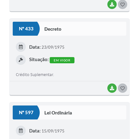
BAIXAR
G
O
S
Nº 433
Decreto
T
E
Data:
23/09/1975
I
Situação:
EM VIGOR
Crédito Suplementar.
BAIXAR
G
O
S
Nº 597
Lei Ordinária
T
E
Data:
15/09/1975
I