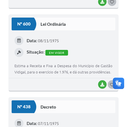
BAIXAR
G
O
S
Nº 600
Lei Ordinária
T
E
Data:
08/11/1975
I
Situação:
EM VIGOR
Estima a Receita e Fixa a Despesa do Município de Gastão
Vidigal, para o exercício de 1.976, e dá outras providências.
BAIXAR
G
O
S
Nº 438
Decreto
T
E
Data:
07/11/1975