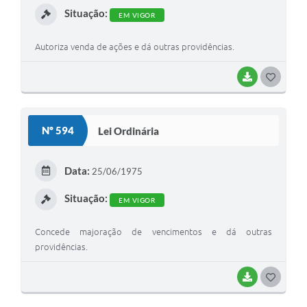
Situação:
EM VIGOR
Autoriza venda de ações e dá outras providências.
BAIXAR
G
O
S
Nº 594
Lei Ordinária
T
E
Data:
25/06/1975
I
Situação:
EM VIGOR
Concede majoração de vencimentos e dá outras
providências.
BAIXAR
G
O