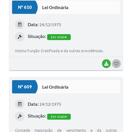
S
Nº 610
Lei Ordinária
T
E
Data:
24/12/1975
I
Situação:
EM VIGOR
Institui Função Gratificada e da outras providências.
BAIXAR
G
O
S
Nº 609
Lei Ordinária
T
E
Data:
24/12/1975
I
Situação:
EM VIGOR
Concede majoração de vencimento e da outras