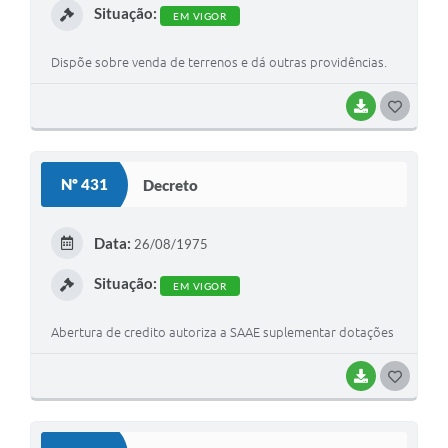
Situação:
EM VIGOR
Dispõe sobre venda de terrenos e dá outras providências.
BAIXAR
G
O
S
Nº 431
Decreto
T
E
Data:
26/08/1975
I
Situação:
EM VIGOR
Abertura de credito autoriza a SAAE suplementar dotações
BAIXAR
G
O
S