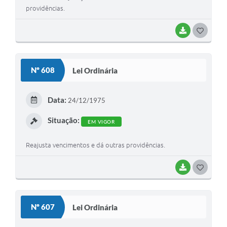
providências.
BAIXAR
G
O
S
Nº 608
Lei Ordinária
T
E
Data:
24/12/1975
I
Situação:
EM VIGOR
Reajusta vencimentos e dá outras providências.
BAIXAR
G
O
S
Nº 607
Lei Ordinária
T