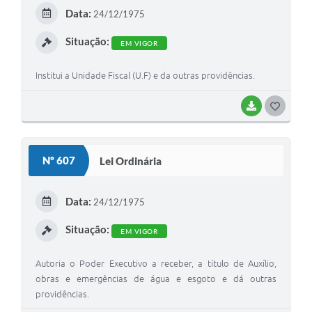
E
Data:
24/12/1975
I
Situação:
EM VIGOR
Institui a Unidade Fiscal (U.F) e da outras providências.
BAIXAR
G
O
S
Nº 607
Lei Ordinária
T
E
Data:
24/12/1975
I
Situação:
EM VIGOR
Autoria o Poder Executivo a receber, a título de Auxílio,
obras e emergências de água e esgoto e dá outras
providências.