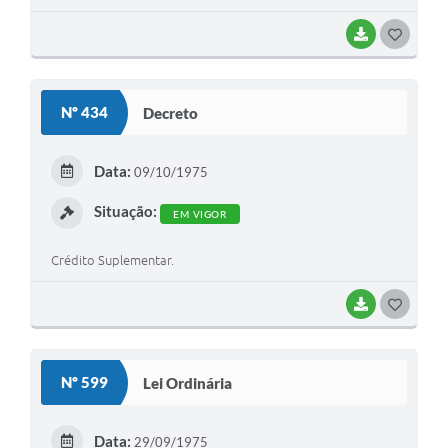
BAIXAR
G
O
S
Nº 434
Decreto
T
E
Data:
09/10/1975
I
Situação:
EM VIGOR
Crédito Suplementar.
BAIXAR
G
O
S
Nº 599
Lei Ordinária
T
E
Data:
29/09/1975