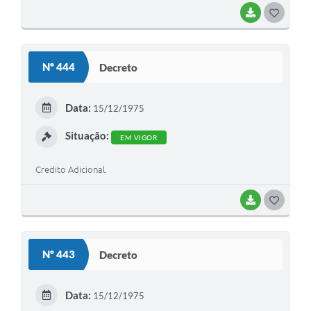
BAIXAR
G
O
S
Nº 444
Decreto
T
E
Data:
15/12/1975
I
Situação:
EM VIGOR
Credito Adicional.
BAIXAR
G
O
S
Nº 443
Decreto
T
E
Data:
15/12/1975
I