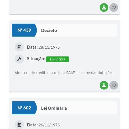
BAIXAR
G
O
S
Nº 439
Decreto
T
E
Data:
28/11/1975
I
Situação:
EM VIGOR
Abertura de credito autoriza a SAAE suplementar dotações
BAIXAR
G
O
S
Nº 602
Lei Ordinária
T
E
Data:
26/11/1975