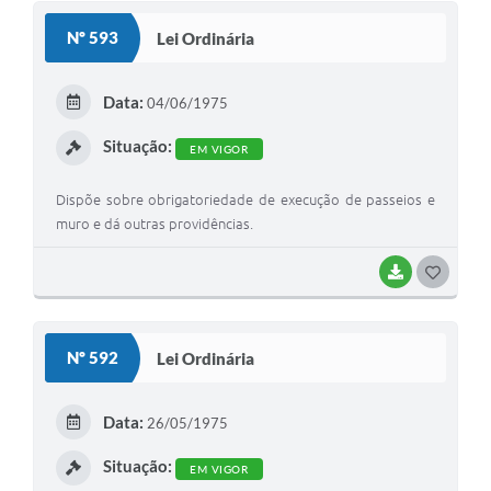
S
Nº 593
Lei Ordinária
T
E
Data:
04/06/1975
I
Situação:
EM VIGOR
Dispõe sobre obrigatoriedade de execução de passeios e
muro e dá outras providências.
BAIXAR
G
O
S
Nº 592
Lei Ordinária
T
E
Data:
26/05/1975
I
Situação:
EM VIGOR