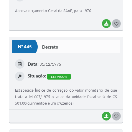
Aprova orçamento Geral da SAAE, para 1976
BAIXAR
G
O
S
Nº 445
Decreto
T
E
Data:
31/12/1975
I
Situação:
EM VIGOR
Estabelece Índice de correção do valor monetário de que
trata a lei 607/1975 o valor da unidade fiscal será de C$
501,00(quinhentoe e um cruzeiros)
BAIXAR
G
O