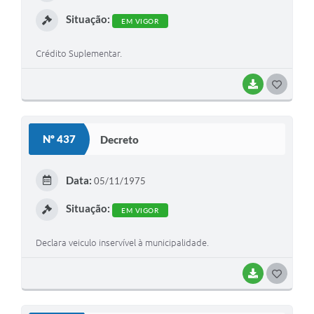
I
Situação:
EM VIGOR
Crédito Suplementar.
BAIXAR
G
O
S
Nº 437
Decreto
T
E
Data:
05/11/1975
I
Situação:
EM VIGOR
Declara veiculo inservível à municipalidade.
BAIXAR
G
O