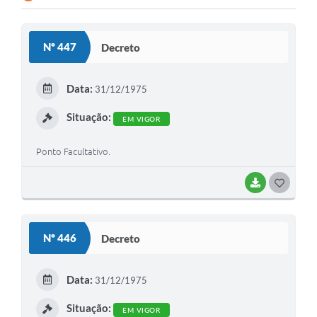
Nº 447
Decreto
Data:
31/12/1975
Situação:
EM VIGOR
Ponto Facultativo.
BAIXAR
G
O
S
Nº 446
Decreto
T
E
Data:
31/12/1975
I
Situação:
EM VIGOR