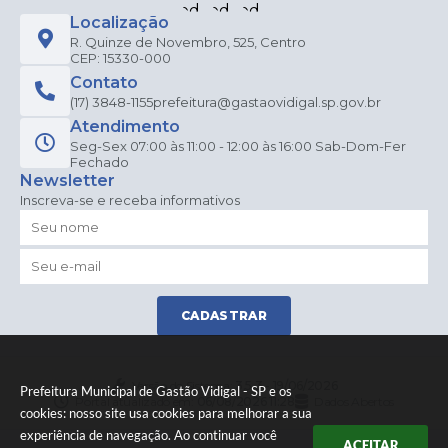
Localização
R. Quinze de Novembro, 525, Centro
CEP: 15330-000
Contato
(17) 3848-1155
prefeitura@gastaovidigal.sp.gov.br
Atendimento
Seg-Sex 07:00 às 11:00 - 12:00 às 16:00 Sab-Dom-Fer
Fechado
Newsletter
Inscreva-se e receba informativos
CADASTRAR
Versão do Sistema:
3.5.3 - 19/06/2026
Prefeitura Municipal de Gastão Vidigal - SP e os
Portal atualizado em:
06/08/2026 11:28
Dados Abertos
cookies: nosso site usa cookies para melhorar a sua
experiência de navegação. Ao continuar você
ACEITAR