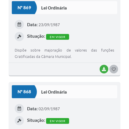
S
Nº 869
Lei Ordinária
T
E
Data:
23/09/1987
I
Situação:
EM VIGOR
Dispõe sobre majoração de valores das funções
Gratificadas da Câmara Municipal.
BAIXAR
G
O
S
Nº 868
Lei Ordinária
T
E
Data:
02/09/1987
I
Situação:
EM VIGOR