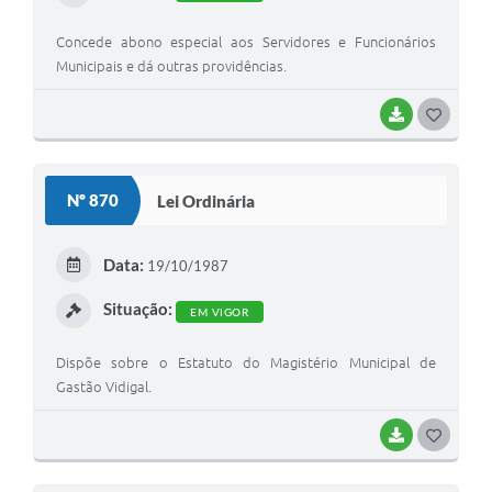
Concede abono especial aos Servidores e Funcionários
Municipais e dá outras providências.
BAIXAR
G
O
S
Nº 870
Lei Ordinária
T
E
Data:
19/10/1987
I
Situação:
EM VIGOR
Dispõe sobre o Estatuto do Magistério Municipal de
Gastão Vidigal.
BAIXAR
G
O