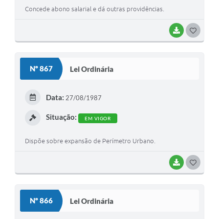
Concede abono salarial e dá outras providências.
BAIXAR
G
O
S
Nº 867
Lei Ordinária
T
E
Data:
27/08/1987
I
Situação:
EM VIGOR
Dispõe sobre expansão de Perímetro Urbano.
BAIXAR
G
O
S
Nº 866
Lei Ordinária
T