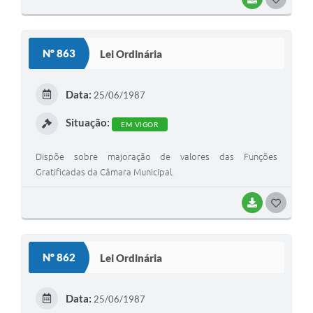
O
S
Nº 863
Lei Ordinária
T
E
Data:
25/06/1987
I
Situação:
EM VIGOR
Dispõe sobre majoração de valores das Funções
Gratificadas da Câmara Municipal.
BAIXAR
G
O
S
Nº 862
Lei Ordinária
T
E
Data:
25/06/1987
I