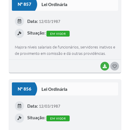
Nº 857
Lei Ordinária
T
E
Data:
12/03/1987
I
Situação:
EM VIGOR
Majora níveis salariais de funcionários, servidores inativos e
de provimento em comissão e dá outras providências.
BAIXAR
G
O
S
Nº 856
Lei Ordinária
T
E
Data:
12/03/1987
I
Situação:
EM VIGOR