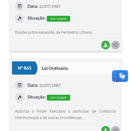
E
Data:
22/07/1987
I
Situação:
EM VIGOR
Dispõe sobre expansão de Perímetro Urbano.
BAIXAR
G
O
S
Nº 865
Lei Ordinária
T
E
Data:
22/07/1987
I
Situação:
EM VIGOR
Autoriza o Poder Executivo a participar de Consórcio
Intermunicipal e dá outras providências.
BAIXAR
G