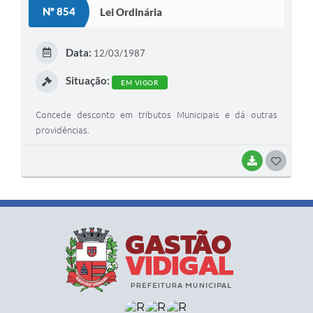
S
Nº 854
Lei Ordinária
T
E
Data:
12/03/1987
I
Situação:
EM VIGOR
Concede desconto em tributos Municipais e dá outras
providências.
BAIXAR
G
O
S
T
E
I