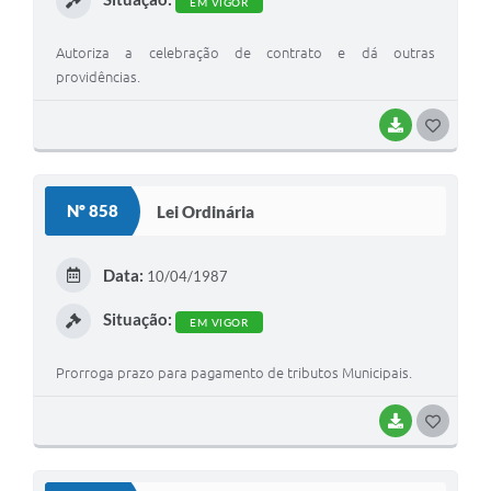
EM VIGOR
Autoriza a celebração de contrato e dá outras
providências.
BAIXAR
G
O
S
Nº 858
Lei Ordinária
T
E
Data:
10/04/1987
I
Situação:
EM VIGOR
Prorroga prazo para pagamento de tributos Municipais.
BAIXAR
G
O
S