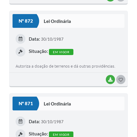
O
S
Nº 872
Lei Ordinária
T
E
Data:
30/10/1987
I
Situação:
EM VIGOR
Autoriza a doação de terrenos e dá outras providências.
BAIXAR
G
O
S
Nº 871
Lei Ordinária
T
E
Data:
30/10/1987
I
Situação:
EM VIGOR