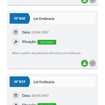
BAIXAR
G
O
S
Nº 860
Lei Ordinária
T
E
Data:
23/04/1987
I
Situação:
EM VIGOR
Altera quadro de pessoal e dá outras providências.
BAIXAR
G
O
S
Nº 859
Lei Ordinária
T
E
Data:
10/04/1987
I
Situação: