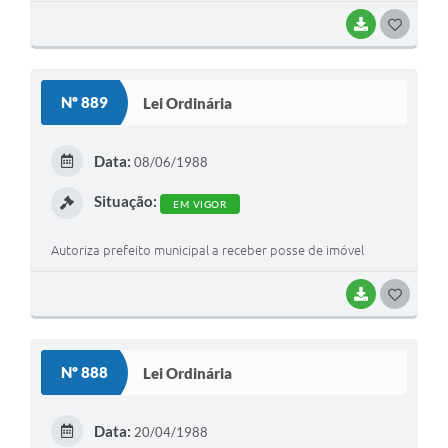
BAIXAR
G
O
S
Nº 889
Lei Ordinária
T
E
Data:
08/06/1988
I
Situação:
EM VIGOR
Autoriza prefeito municipal a receber posse de imóvel
BAIXAR
G
O
S
Nº 888
Lei Ordinária
T
E
Data:
20/04/1988