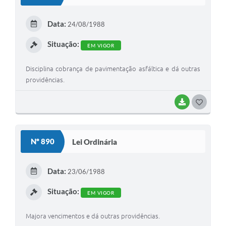
T
E
Data:
24/08/1988
I
Situação:
EM VIGOR
Disciplina cobrança de pavimentação asfáltica e dá outras
providências.
BAIXAR
G
O
S
Nº 890
Lei Ordinária
T
E
Data:
23/06/1988
I
Situação:
EM VIGOR
Majora vencimentos e dá outras providências.