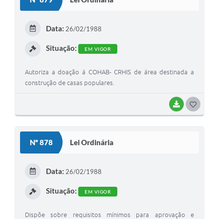
Financeiro e/ou agente promotor para atividades
T
complementares.
E
Data:
26/02/1988
I
Situação:
EM VIGOR
Autoriza a doação á COHAB- CRHIS de área destinada a
construção de casas populares.
BAIXAR
G
O
S
Nº 878
Lei Ordinária
T
E
Data:
26/02/1988
I
Situação:
EM VIGOR
Dispõe sobre requisitos mínimos para aprovação e