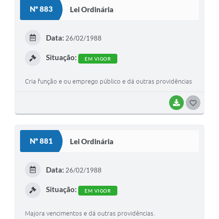
S
Nº 883
Lei Ordinária
T
E
Data:
26/02/1988
I
Situação:
EM VIGOR
Cria função e ou emprego público e dá outras providências
BAIXAR
G
O
S
Nº 881
Lei Ordinária
T
E
Data:
26/02/1988
I
Situação:
EM VIGOR
Majora vencimentos e dá outras providências.