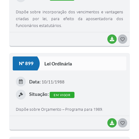
Dispõe sobre incorporação dos vencimentos e vantagens
criadas por lei, para efeito da aposentadoria dos
funcionários estatutários.
BAIXAR
G
O
S
Nº 899
Lei Ordinária
T
E
Data:
10/11/1988
I
Situação:
EM VIGOR
Dispõe sobre Orçamento – Programa para 1989.
BAIXAR
G
O