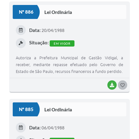
S
Nº 886
Lei Ordinária
T
E
Data:
20/04/1988
I
Situação:
EM VIGOR
Autoriza a Prefeitura Municipal de Gastão Vidigal, a
receber, mediante repasse efetuado pelo Governo de
Estado de São Paulo, recursos financeiros a fundo perdido.
BAIXAR
G
O
S
Nº 885
Lei Ordinária
T
E
Data:
06/04/1988
I