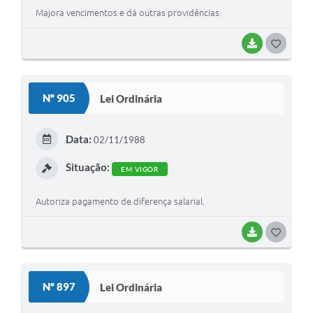
Majora vencimentos e dá outras providências.
BAIXAR
G
O
S
Nº 905
Lei Ordinária
T
E
Data:
02/11/1988
I
Situação:
EM VIGOR
Autoriza pagamento de diferença salarial.
BAIXAR
G
O
S
Nº 897
Lei Ordinária
T