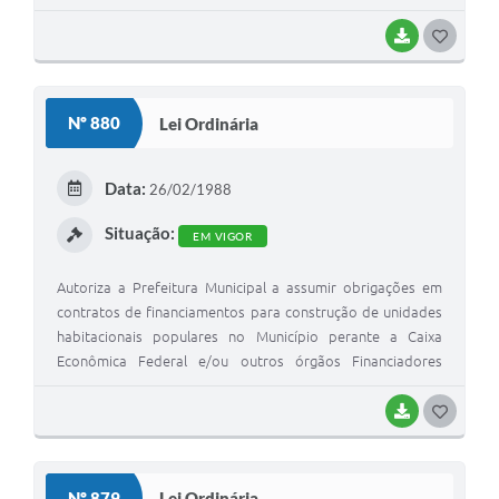
BAIXAR
G
O
S
Nº 880
Lei Ordinária
T
E
Data:
26/02/1988
I
Situação:
EM VIGOR
Autoriza a Prefeitura Municipal a assumir obrigações em
contratos de financiamentos para construção de unidades
habitacionais populares no Município perante a Caixa
Econômica Federal e/ou outros órgãos Financiadores
autorizados a operar no Sistema Financeiro de Habitação,
e a firmar convênio e termos que objetivam a execução das
BAIXAR
G
construções com a Companhia Regional de Habitação de
O
Interesse Social- CRHIS, órgãos integrante do Sistema
S
Financeiro de Habitação, na qualidade de Agente
Nº 879
Lei Ordinária