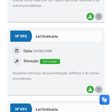
Dispõe sobre abertura de crédito adicional especial e dá
outras providências.
BAIXAR
G
O
S
Nº 892
Lei Ordinária
T
E
Data:
24/08/1988
I
Situação:
EM VIGOR
Disciplina cobrança de pavimentação asfáltica e dá outras
providências.
BAIXAR
G
O
S
Nº 891
Lei Ordinária