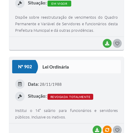
Situação:
EM VIGOR
Dispõe sobre reestruturação de vencimentos do Quadro
Permanente e Variável de Servidores e funcionários desta
Prefeitura Municipal e dá outras providências.
BAIXAR
G
O
S
Nº 902
Lei Ordinária
T
E
Data:
28/11/1988
I
Situação:
REVOGADA TOTALMENTE
Institui o 14° salário para funcionários e servidores
públicos. Inclusive os inativos.
BAIXAR
VÍNCULOS
G