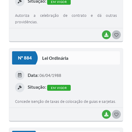
Situação:
EM VIGOR
Autoriza a celebração de contrato e dá outras
providências.
BAIXAR
G
O
S
Nº 884
Lei Ordinária
T
E
Data:
06/04/1988
I
Situação:
EM VIGOR
Concede isenção de taxas de colocação de guias e sarjetas.
BAIXAR
G
O