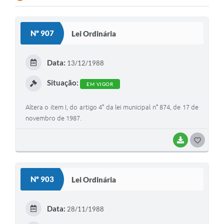
Nº 907
Lei Ordinária
Data:
13/12/1988
Situação:
EM VIGOR
Altera o item I, do artigo 4° da lei municipal n° 874, de 17 de
novembro de 1987.
BAIXAR
G
O
S
Nº 903
Lei Ordinária
T
E
Data:
28/11/1988
I