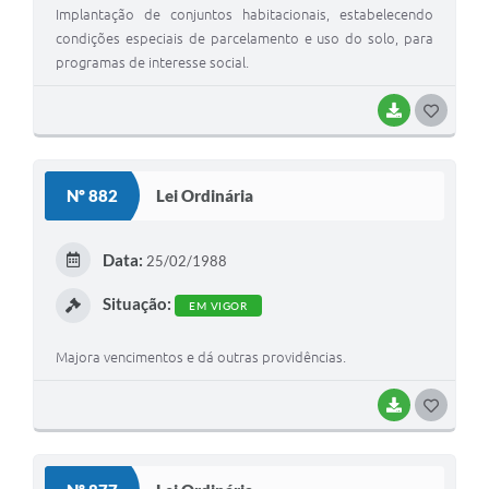
Implantação de conjuntos habitacionais, estabelecendo
condições especiais de parcelamento e uso do solo, para
programas de interesse social.
BAIXAR
G
O
S
Nº 882
Lei Ordinária
T
E
Data:
25/02/1988
I
Situação:
EM VIGOR
Majora vencimentos e dá outras providências.
BAIXAR
G
O
S