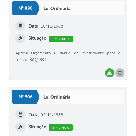
S
Nº 898
Lei Ordinária
T
E
Data:
10/11/1988
I
Situação:
EM VIGOR
Aprova Orçamento Plurianual de Investimento para o
triênio 1989/1991.
BAIXAR
G
O
S
Nº 906
Lei Ordinária
T
E
Data:
02/11/1988
I
Situação:
EM VIGOR