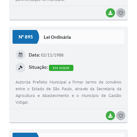
BAIXAR
G
O
S
Nº 895
Lei Ordinária
T
E
Data:
02/11/1988
I
Situação:
EM VIGOR
Autoriza Prefeito Municipal a firmar termo de convênio
entre o Estado de São Paulo, através da Secretaria da
Agricultura e Abastecimento e o Município de Gastão
Vidigal.
BAIXAR
G
O
S