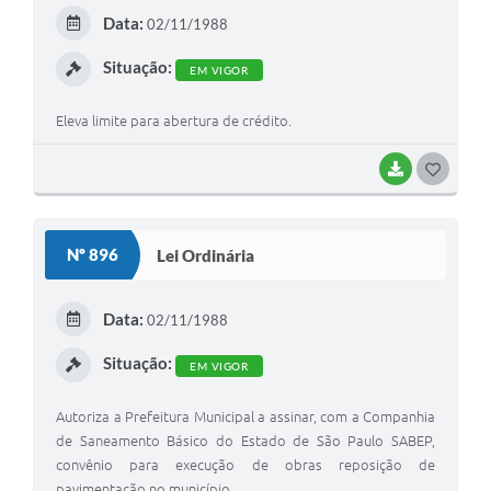
E
Data:
02/11/1988
I
Situação:
EM VIGOR
Eleva limite para abertura de crédito.
BAIXAR
G
O
S
Nº 896
Lei Ordinária
T
E
Data:
02/11/1988
I
Situação:
EM VIGOR
Autoriza a Prefeitura Municipal a assinar, com a Companhia
de Saneamento Básico do Estado de São Paulo SABEP,
convênio para execução de obras reposição de
pavimentação no município.