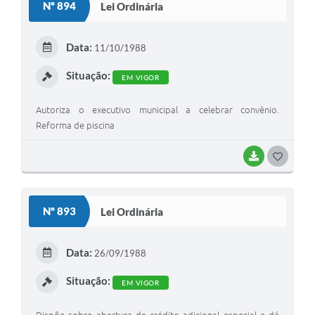
Nº 894
Lei Ordinária
T
E
Data:
11/10/1988
I
Situação:
EM VIGOR
Autoriza o executivo municipal a celebrar convênio.
Reforma de piscina
BAIXAR
G
O
S
Nº 893
Lei Ordinária
T
E
Data:
26/09/1988
I
Situação:
EM VIGOR