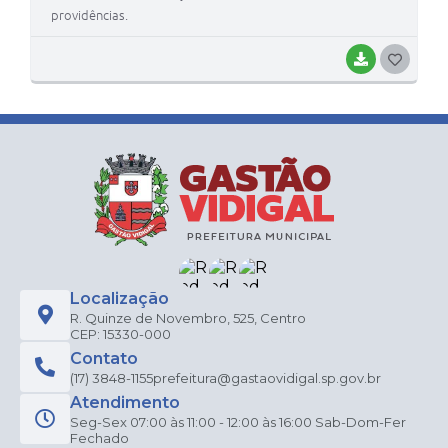
providências.
BAIXAR
G
O
S
T
E
I
Localização
R. Quinze de Novembro, 525, Centro
CEP: 15330-000
Contato
(17) 3848-1155
prefeitura@gastaovidigal.sp.gov.br
Atendimento
Seg-Sex 07:00 às 11:00 - 12:00 às 16:00 Sab-Dom-Fer
Fechado