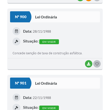
O
S
Nº 900
Lei Ordinária
T
E
Data:
28/11/1988
I
Situação:
EM VIGOR
Concede isenção de taxa de construção asfáltica.
BAIXAR
G
O
S
Nº 901
Lei Ordinária
T
E
Data:
22/11/1988
I
Situação:
EM VIGOR