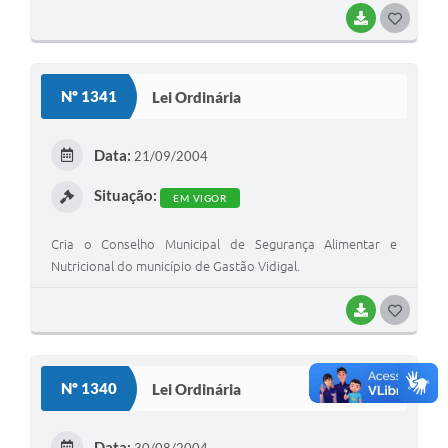
BAIXAR
G
O
S
Nº 1341
Lei Ordinária
T
E
Data:
21/09/2004
I
Situação:
EM VIGOR
Cria o Conselho Municipal de Segurança Alimentar e
Nutricional do município de Gastão Vidigal.
BAIXAR
G
O
S
Nº 1340
Lei Ordinária
T
E
Data: