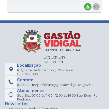
BAIXAR
G
O
S
T
E
I
Localização
R. Quinze de Novembro, 525, Centro
CEP: 15330-000
Contato
(17) 3848-1155
prefeitura@gastaovidigal.sp.gov.br
Atendimento
Seg-Sex 07:00 às 11:00 - 12:00 às 16:00 Sab-Dom-Fer
Fechado
Newsletter
Inscreva-se e receba informativos