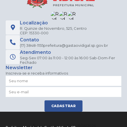
Localização
R. Quinze de Novembro, 525, Centro
CEP: 15330-000
Contato
(17) 3848-1155
prefeitura@gastaovidigal.sp.gov.br
Atendimento
Seg-Sex 07:00 às 11:00 - 12:00 às 16:00 Sab-Dom-Fer
Fechado
Newsletter
Inscreva-se e receba informativos
CADASTRAR
Versão do Sistema:
3.5.3 - 19/06/2026