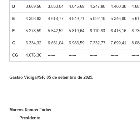
D
3.669,56
3.853,04
4.045,69
4.247,98
4.460,38
4.68
E
4.398,83
4.618,77
4.849,71
5.092,19
5.346,80
5.61
F
5.278,59
5.542,52
5.819,64
6.110,63
6.416,16
6.73
G
6.334,32
6.651,04
6.983,59
7.332,77
7.699,41
8.08
CG
4.676,36
------
------
------
------
------
Gastão Vidigal/SP, 05 de setembro de 2025.
Marcos Ramos Farias
Presidente