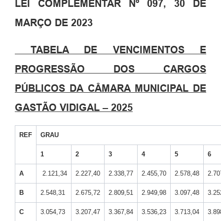
LEI COMPLEMENTAR Nº 097, 30 DE
MARÇO DE 2023
TABELA DE VENCIMENTOS E
PROGRESSÃO
DOS CARGOS
PÚBLICOS DA CÂMARA MUNICIPAL DE
GASTÃO VIDIGAL – 2025
REF
GRAU
1
2
3
4
5
6
A
2.121,34
2.227,40
2.338,77
2.455,70
2.578,48
2.70
B
2.548,31
2.675,72
2.809,51
2.949,98
3.097,48
3.25
C
3.054,73
3.207,47
3.367,84
3.536,23
3.713,04
3.89